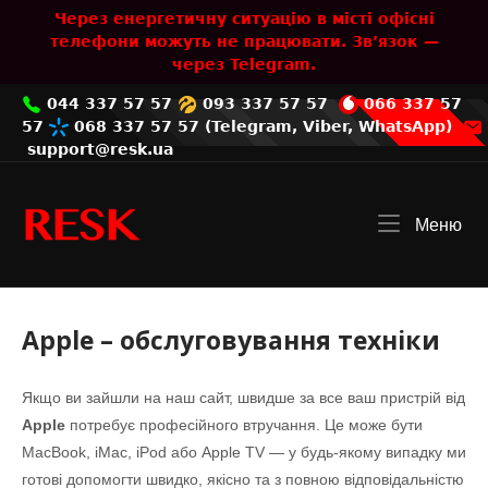
Skip
Через енергетичну ситуацію в місті офісні
to
телефони можуть не працювати. Зв’язок —
content
через Telegram.
044 337 57 57
093 337 57 57
066 337 57
57
068 337 57 57
(
Telegram
,
Viber
,
WhatsApp
)
support@resk.ua
Home
Меню
Me
Apple – обслуговування техніки
Якщо ви зайшли на наш сайт, швидше за все ваш пристрій від
Apple
потребує професійного втручання. Це може бути
MacBook, iMac, iPod або Apple TV — у будь-якому випадку ми
готові допомогти швидко, якісно та з повною відповідальністю