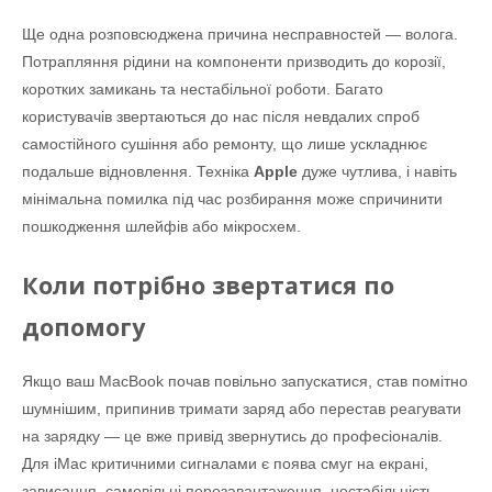
Ще одна розповсюджена причина несправностей — волога.
Потрапляння рідини на компоненти призводить до корозії,
коротких замикань та нестабільної роботи. Багато
користувачів звертаються до нас після невдалих спроб
самостійного сушіння або ремонту, що лише ускладнює
подальше відновлення. Техніка
Apple
дуже чутлива, і навіть
мінімальна помилка під час розбирання може спричинити
пошкодження шлейфів або мікросхем.
Коли потрібно звертатися по
допомогу
Якщо ваш MacBook почав повільно запускатися, став помітно
шумнішим, припинив тримати заряд або перестав реагувати
на зарядку — це вже привід звернутись до професіоналів.
Для iMac критичними сигналами є поява смуг на екрані,
зависання, самовільні перезавантаження, нестабільність