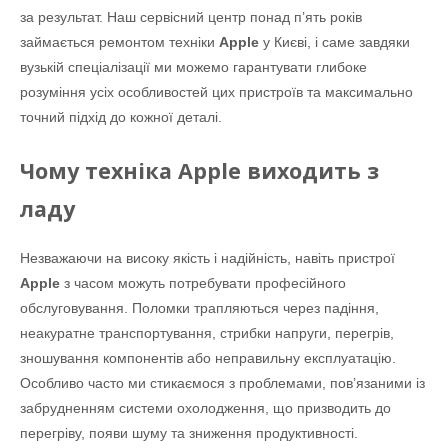
за результат. Наш сервісний центр понад п’ять років
займається ремонтом техніки
Apple
у Києві, і саме завдяки
вузькій спеціалізації ми можемо гарантувати глибоке
розуміння усіх особливостей цих пристроїв та максимально
точний підхід до кожної деталі.
Чому техніка Apple виходить з
ладу
Незважаючи на високу якість і надійність, навіть пристрої
Apple
з часом можуть потребувати професійного
обслуговування. Поломки трапляються через падіння,
неакуратне транспортування, стрибки напруги, перегрів,
зношування компонентів або неправильну експлуатацію.
Особливо часто ми стикаємося з проблемами, пов’язаними із
забрудненням системи охолодження, що призводить до
перегріву, появи шуму та зниження продуктивності.