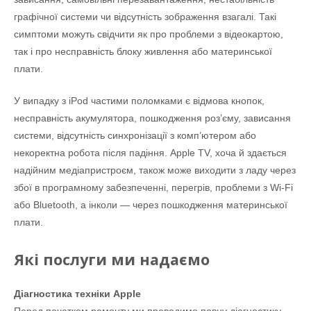
графічної системи чи відсутність зображення взагалі. Такі
симптоми можуть свідчити як про проблеми з відеокартою,
так і про несправність блоку живлення або материнської
плати.
У випадку з iPod частими поломками є відмова кнопок,
несправність акумулятора, пошкодження роз’єму, зависання
системи, відсутність синхронізації з комп’ютером або
некоректна робота після падіння. Apple TV, хоча й здається
надійним медіапристроєм, також може виходити з ладу через
збої в програмному забезпеченні, перегрів, проблеми з Wi-Fi
або Bluetooth, а інколи — через пошкодження материнської
плати.
Які послуги ми надаємо
Діагностика техніки Apple
Перед початком ремонту ми проводимо повну діагностику,