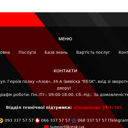
МЕНЮ
овна
Послуги
База знань
Вартість послуг
Кон
КОНТАКТИ
л. Героїв полку «Азов», 34-А (вивіска "RESK", вхід зі зворотн
двору)
Графік роботи: Пн.-Пт.: 09:00-18:00, Сб.-Нд.: За домовленіст
Відділ технічної підтримки:
цілодобово 24/7/365
093 337 57 57
066 337 57 57
068 337 57 57
(
Telegra
support@resk.ua