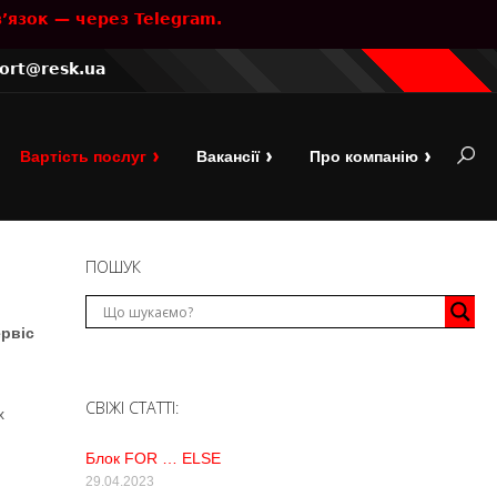
’язок — через Telegram.
ort@resk.ua
OPEN
Вартість послуг
Вакансії
Про компанію
SEARC
BAR
ПОШУК
ервіс
СВІЖІ СТАТТІ:
х
Блок FOR … ELSE
29.04.2023