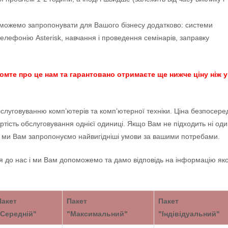
можемо запропонувати для Вашого бізнесу додатково: системи
лефонію Asterisk, навчання і проведення семінарів, заправку
омте про це нам та гарантовано отримаєте ще нижче ціну ніж у
луговуванню комп’ютерів та комп’ютерної техніки. Ціна безпосере
ртість обслуговування однієї одиниці. Якщо Вам не підходить ні оди
і ми Вам запропонуємо найвигідніші умови за вашими потребами.
я до нас і ми Вам допоможемо та дамо відповідь на інформацію яко
Пакет
Пакет
Пакет
"Середній"
"Максимальний"
"Індівідуальний"