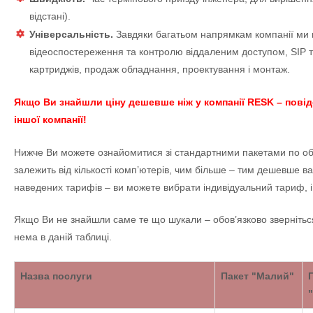
відстані).
Універсальність.
Завдяки багатьом напрямкам компанії ми 
відеоспостереження та контролю віддаленим доступом, SIP те
картриджів, продаж обладнання, проектування і монтаж.
Якщо Ви знайшли ціну дешевше ніж у компанії RESK – повід
іншої компанії!
Нижче Ви можете ознайомитися зі стандартними пакетами по обс
залежить від кількості комп’ютерів, чим більше – тим дешевше ва
наведених тарифів – ви можете вибрати індивідуальний тариф, 
Якщо Ви не знайшли саме те що шукали – обов’язково звернітьс
нема в даній таблиці.
Назва послуги
Пакет "Малий"