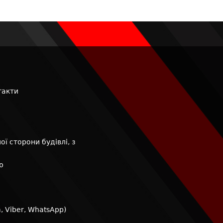
такти
ої сторони будівлі, з
ю
m
,
Viber
,
WhatsApp
)