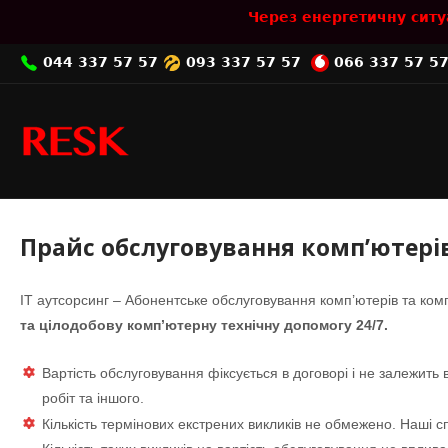
Skip
Через енергетичну ситу
to
content
044 337 57 57
093 337 57 57
066 337 57 5
Home
Прайс обслуговування комп’ютері
ІТ аутсорсинг – Абонентське обслуговування комп’ютерів та ком
та цілодобову комп’ютерну технічну допомогу 24/7.
Вартість обслуговування фіксується в договорі і не залежить в
робіт та іншого.
Кількість термінових екстрених викликів не обмежено. Наші сп