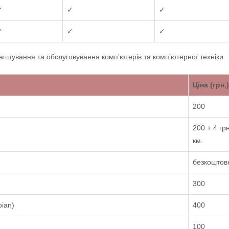
✓
✓
✓
✓
✓
✓
аштування та обслуговування комп’ютерів та комп’ютерної техніки.
Ціна (грн.
200
200 + 4 грн
км.
безкоштов
300
bian)
400
100