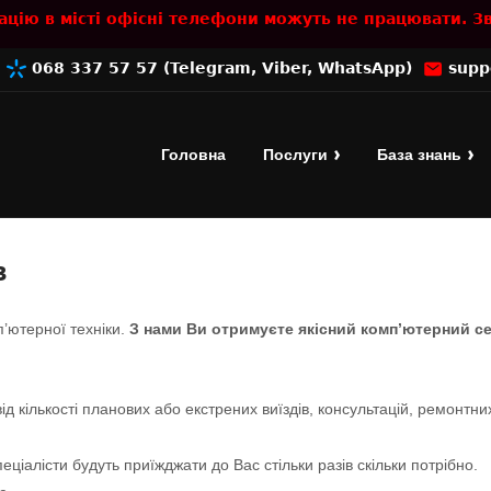
ацію в місті офісні телефони можуть не працювати. Зв
7
068 337 57 57
(
Telegram
,
Viber
,
WhatsApp
)
supp
Головна
Послуги
База знань
в
п’ютерної техніки.
З нами Ви отримуєте якісний комп’ютерний с
ід кількості планових або екстрених виїздів, консультацій, ремонтни
еціалісти будуть приїжджати до Вас стільки разів скільки потрібно.