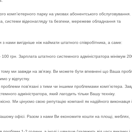
є.
го комп’ютерного парку на умовах абонентського обслуговування.
а, системи відеонагляду та безпеки, мережеве обладнання та
 з нами вигідніше ніж наймати штатного співробітника, а саме:
 100 грн. Зарплата штатного системного адміністратора мінімум 20
 – тому ми завжди на зв’язку. Ви можете бути впевнені що Ваша про
имо у відпустку.
і проблеми пов’язані з тими чи іншими проблемами комп’ютера. Зав
темного адміністратора, який лагодить тільки Вашу техніку.
кісно. Ми цінуємо свою репутацію компанії як надійного виконавця 
Вашому офісі. Разом з нами Ви економите кошти на площі, меблях,
проблем 1-2 години, а іноді і швидше (залежить від часу виклику і