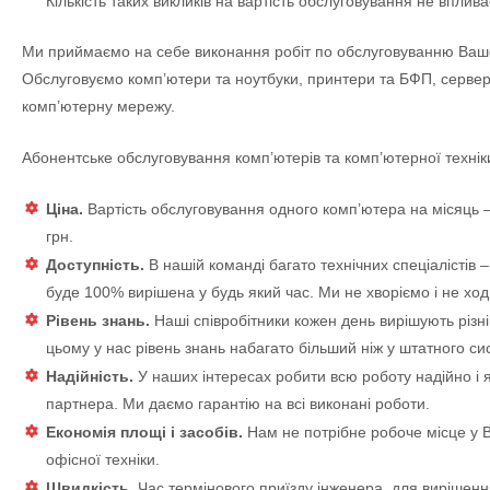
Кількість таких викликів на вартість обслуговування не вплива
Ми приймаємо на себе виконання робіт по обслуговуванню Вашо
Обслуговуємо комп’ютери та ноутбуки, принтери та БФП, сервер
комп’ютерну мережу.
Абонентське обслуговування комп’ютерів та комп’ютерної техніки
Ціна.
Вартість обслуговування одного комп’ютера на місяць –
грн.
Доступність.
В нашій команді багато технічних спеціалістів
буде 100% вирішена у будь який час. Ми не хворіємо і не ход
Рівень знань.
Наші співробітники кожен день вирішують різн
цьому у нас рівень знань набагато більший ніж у штатного сис
Надійність.
У наших інтересах робити всю роботу надійно і я
партнера. Ми даємо гарантію на всі виконані роботи.
Економія площі і засобів.
Нам не потрібне робоче місце у 
офісної техніки.
Швидкість.
Час термінового приїзду інженера, для вирішення 