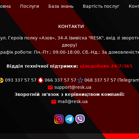
овна
Послуги
База знань
Вартість послуг
Кон
КОНТАКТИ
л. Героїв полку «Азов», 34-А (вивіска "RESK", вхід зі зворотн
двору)
Графік роботи: Пн.-Пт.: 09:00-18:00, Сб.-Нд.: За домовленіст
Відділ технічної підтримки:
цілодобово 24/7/365
093 337 57 57
066 337 57 57
068 337 57 57
(
Telegra
support@resk.ua
Зворотній зв'язок з керівництвом компанії:
mail@resk.ua