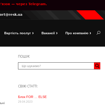
’язок — через Telegram.
ort@resk.ua
OPEN
Вартість послуг
Вакансії
Про компанію
SEARC
BAR
ПОШУК
СВІЖІ СТАТТІ:
Блок FOR … ELSE
29.04.2023
ьні