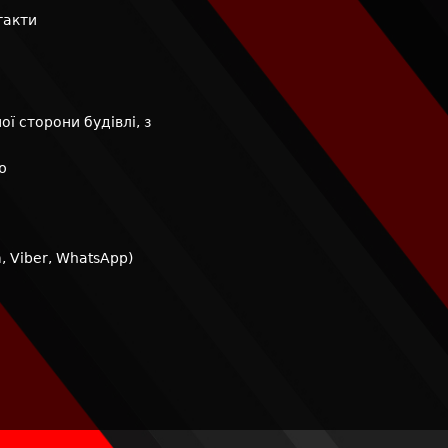
такти
ої сторони будівлі, з
ю
m
,
Viber
,
WhatsApp
)