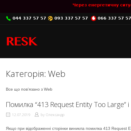
Skip
Через енергетичну ситу
to
content
044 337 57 57
093 337 57 57
066 337 57 5
Home
Категорія:
Web
Все що пов’язано з Web
Помилка “413 Request Entity Too Large” і 
12.07.2019
by
Олександр
Якщо при відображенні сторінки виникла помилка 413 Request En