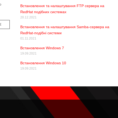
о
Встановлення та налаштування FTP сервера на
RedHat подібних системах
20.12.2021
Е
M
Встановлення та налаштування Samba-сервера на
O
R
RedHat-подібні системи
E
T
01.11.2021
A
G
Встановлення Windows 7
19.09.2021
Встановлення Windows 10
19.09.2021