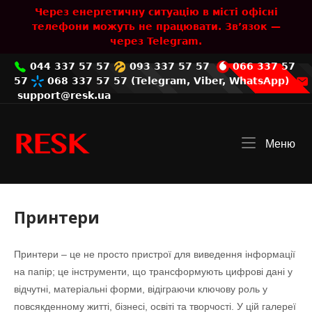
Skip
Через енергетичну ситуацію в місті офісні
to
телефони можуть не працювати. Зв’язок —
content
через Telegram.
044 337 57 57
093 337 57 57
066 337 57
57
068 337 57 57
(
Telegram
,
Viber
,
WhatsApp
)
support@resk.ua
Home
Меню
Me
Принтери
Принтери – це не просто пристрої для виведення інформації
на папір; це інструменти, що трансформують цифрові дані у
відчутні, матеріальні форми, відіграючи ключову роль у
повсякденному житті, бізнесі, освіті та творчості. У цій галереї