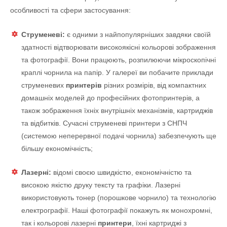
особливості та сфери застосування:
Струменеві:
є одними з найпопулярніших завдяки своїй
здатності відтворювати високоякісні кольорові зображення
та фотографії. Вони працюють, розпилюючи мікроскопічні
краплі чорнила на папір. У галереї ви побачите приклади
струменевих
принтерів
різних розмірів, від компактних
домашніх моделей до професійних фотопринтерів, а
також зображення їхніх внутрішніх механізмів, картриджів
та відбитків. Сучасні струменеві принтери з СНПЧ
(системою неперервної подачі чорнила) забезпечують ще
більшу економічність;
Лазерні:
відомі своєю швидкістю, економічністю та
високою якістю друку тексту та графіки. Лазерні
використовують тонер (порошкове чорнило) та технологію
електрографії. Наші фотографії покажуть як монохромні,
так і кольорові лазерні
принтери
, їхні картриджі з