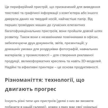
Це периферійний пристрій, що призначений для виведення
текстової та графічної інформації з комп'ютера або іншого
джерела даних на твердий носій, найчастіше папір. Від
перших громіздких машин до сучасних елегантних
багатофункціональних пристроїв, вони пройшли довгий шлях
розвитку. Також вони є незамінними помічниками в офісах,
забезпечуючи друк документів, звітів, презентацій; у
домашніх умовах для роздруківки фотографій, навчальних
матеріалів; у промисловості – для створення рекламної
продукції, великоформатних креслень та навіть 3D-моделей.
Надійні та ефективні принтери – це основа продуктивності.
Різноманіття: технології, що
двигають прогрес
Існують різні типи цих пристроїв (деякі з них ви зможете
побачити в нашій галереї), кожен з яких має свої унікальні