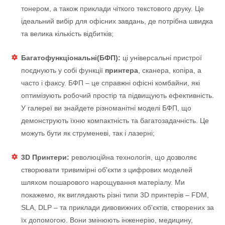
тонером, а також приклади чіткого текстового друку. Це
ідеальний вибір для офісних завдань, де потрібна швидка
та велика кількість відбитків;
Багатофункціональні(БФП):
ці універсальні пристрої
поєднують у собі функції
принтера
, сканера, копіра, а
часто і факсу. БФП – це справжні офісні комбайни, які
оптимізують робочий простір та підвищують ефективність.
У галереї ви знайдете різноманітні моделі БФП, що
демонструють їхню компактність та багатозадачність. Це
можуть бути як струменеві, так і лазерні;
3D Принтери:
революційна технологія, що дозволяє
створювати тривимірні об'єкти з цифрових моделей
шляхом пошарового нарощування матеріалу. Ми
покажемо, як виглядають різні типи 3D принтерів – FDM,
SLA, DLP – та приклади дивовижних об'єктів, створених за
їх допомогою. Вони змінюють інженерію, медицину,